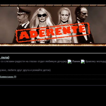
 пела)
 со слезами радости на глазах отдал любимую дочурку
Ланик
бравому молод
)
ужно, любите друг друга и рожайте деток)
Комментарии (9)