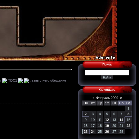
Поиск
цу
TDC1
, взяв с него обещание
Календарь
«
Февраль 2009
»
Пн
Вт
Ср
Чт
Пт
Сб
Вс
1
2
3
4
5
6
7
8
9
10
11
12
13
14
15
16
17
18
19
20
21
22
23
24
25
26
27
28