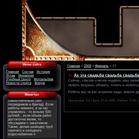
Меню сайта
Главная
»
2009
»
Февраль
»
23
Главная
Состав
История
Ах эта свадьба свадьба свадьба
Устав
Иерархия
Учебный Центр
Фотоальбом
Сейчас, совсем-совсем недавно, наш папка
Новости спорта
Форум
любить безумно, обожать, холить и лелеять
Ребята, мы за вас искренне рады, живите др
Мини-чат
Просмотров: 611 | Дата:
23.02.2009
| Рейтинг: 0.0/0 |