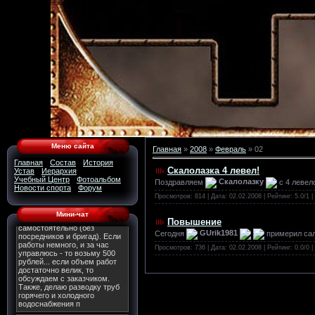
Меню сайта
Главная
»
2008
»
Февраль
»
02
Главная
Состав
История
Скалолазка 4 левел!
Устав
Иерархия
Учебный Центр
Фотоальбом
Поздравляем
Скалолазку
с 4 левел
Новости спорта
Форум
Просмотров: 814 | Дата:
02.02.2008
| Рейтинг: 5.0/1 |
Мини-чат
Повышение
Сегодня
GUrik1981
примерил сал
Просмотров: 736 | Дата:
02.02.2008
| Рейтинг: 0.0/0 |