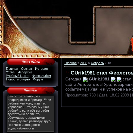
Меню сайта
Главная
»
2008
»
Февраль
»
18
Главная
Состав
История
GUrik1981 стал Фиолетом
Устав
Иерархия
Учебный Центр
Фотоальбом
Сегодня
GUrik1981
стал 
Новости спорта
Форум
сайта Авторитетов! Ура, товарищ
событием))) Удачи и успехов на н
Мини-чат
Просмотров: 750 | Дата:
18.02.2008
| 