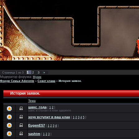
1
Страница
1
из
3
2
3
»
Модератор форума:
Мурик
Форум Семьи Aderente
»
Совет клана
»
История заявок.
История заявок.
Тема
шанс_года
[
1
2
]
шанс в ступает в клан адеренте
хочу вступит в ваш клан
[
1
2
3
4
5
]
EugenES7
[
1
2
3
4
]
sashtm
[
1
2
3
]