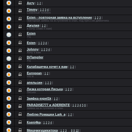
Анту
[
1
2
]
Timmy
[
1
2
3
4
]
Семейный человек
Esten - повторная заявка на вступление
[
1
2
3
]
Повторная заявка на вступление в клан, под прессом димончига
Джулия
[
1
2
]
я хочу сново к вам)
Esten
УЦ
Esten
[
1
2
3
4
]
Johnny
[
1
2
3
4
]
Хочу к вам
DjTamplier
УЦ
Калабашечка хочет к вам
[
1
2
]
European
[
1
2
]
что ж
апельсин
[
1
2
3
]
Лизка которая Лиська
[
1
2
3
]
Лиська
3аяфка expel1k
[
1
2
]
PARADISE777 и ADERENTE
[
1
2
3
4
5
6
]
заявка на вступление в клан
Люблю Ромашки Lark_a
[
1
2
]
Кseni4ka
[
1
2
3
4
]
Мекачикушикитока
[
1
2
3
…
8
9
10
]