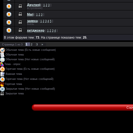
Джулия)
[
1
2
3
]
вступление)
Mari
[
1
2
3
]
заявка
[
1
2
3
4
5
]
Князь
хитджокер
[
1
2
3
4
]
В этом форуме тем:
73
. На странице показано тем:
25
.
1
Страница
1
из
3
2
3
»
Обычная тема (Есть новые сообщения)
Обычная тема
Обычная тема (Нет новых сообщений)
Тема - опрос
Горячая тема (Есть новые сообщения)
Важная тема
Горячая тема (Нет новых сообщений)
Горячая тема
Закрытая тема (Нет новых сообщений)
Закрытая тема
Copy